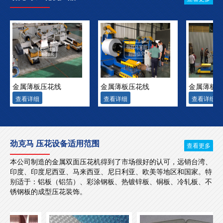
金属薄板压花线
金属薄板压花线
金属薄板
查看详细
查看详细
查看详细
劲克马 压花设备适用范围
查看更多
本公司制造的金属双面压花机得到了市场很好的认可，远销台湾、
印度、印度尼西亚、马来西亚、尼日利亚、欧美等地区和国家。特
别适于：铝板（铝箔）、彩涂钢板、热镀锌板、铜板、冷轧板、不
锈钢板的成型压花装饰。