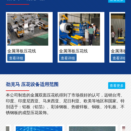
金属薄板压花线
金属薄板压花线
金属薄板
查看详细
查看详细
查看详细
劲克马 压花设备适用范围
查看更多
本公司制造的金属双面压花机得到了市场很好的认可，远销台湾、
印度、印度尼西亚、马来西亚、尼日利亚、欧美等地区和国家。特
别适于：铝板（铝箔）、彩涂钢板、热镀锌板、铜板、冷轧板、不
锈钢板的成型压花装饰。